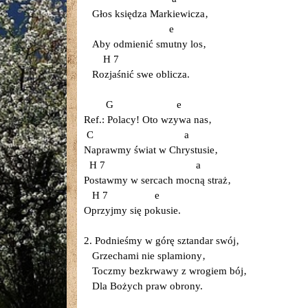
Głos księdza Markiewicza‚
e
Aby odmienić smutny los‚
H 7
Rozjaśnić swe oblicza.
G e
Ref.: Polacy! Oto wzywa nas‚
C a
Naprawmy świat w Chrystusie‚
H 7 a
Postawmy w sercach mocną straż‚
H 7 e
Oprzyjmy się pokusie.
2. Podnieśmy w górę sztandar swój‚
Grzechami nie splamiony‚
Toczmy bezkrwawy z wrogiem bój‚
Dla Bożych praw obrony.